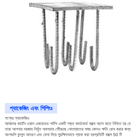
প্যাকেজিং এবং শিপিংঃ
পণ্যের প্যাকেজিংঃ
আমাদের কার্টেন ওয়াল এমবেডেড পার্টস একটি শক্ত কার্ডবোর্ড বাক্সে আসে যাতে নিশ্চিত হয় যে
তারা আপনার দরজায় নিখুঁত অবস্থায় পৌঁছেছে।যাতায়াতের সময় কোনও ক্ষতি রোধ করার জন্য
অংশগুলি বুদবুদ আবরণ এবং ফেনা দিয়ে সুরক্ষিতভাবে প্যাক করা হয়প্রতিটি বাক্সে 50 টি