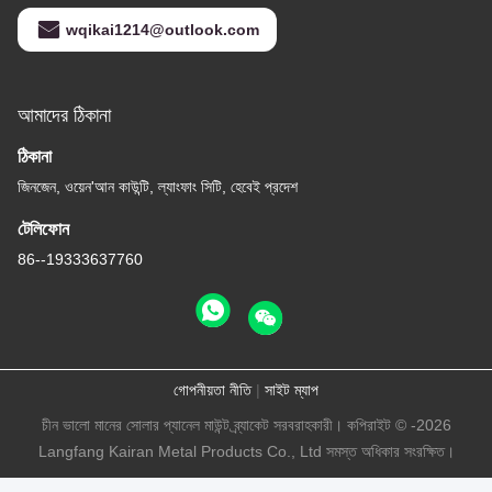
wqikai1214@outlook.com
আমাদের ঠিকানা
ঠিকানা
জিনজেন, ওয়েন'আন কাউন্টি, ল্যাংফাং সিটি, হেবেই প্রদেশ
টেলিফোন
86--19333637760
গোপনীয়তা নীতি
|
সাইট ম্যাপ
চীন ভালো মানের সোলার প্যানেল মাউন্ট ব্র্যাকেট সরবরাহকারী। কপিরাইট © -2026
Langfang Kairan Metal Products Co., Ltd সমস্ত অধিকার সংরক্ষিত।