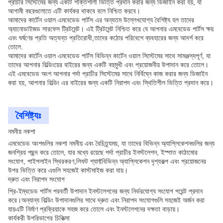
প্রাচীর সিস্টেমের জন্য একটি শক্তিশালী ভিত্তি প্রদান করার জন্য ডিজাইন করা হয়, যা
আগামী বছরগুলোতে এটি কার্যকর থাকবে বলে নিশ্চিত করবে।
আমাদের কার্টেন ওয়াল এমবেডেড পার্টস এর অন্যতম উল্লেখযোগ্য বৈশিষ্ট্য হল তাদের
অ্যানোডাইজড সারফেস ট্রিটমেন্ট। এই ট্রিটমেন্ট নিশ্চিত করে যে আপনার এমবেডেড পার্টস ক্ষয়
এবং ঘর্ষণের প্রতি অত্যন্ত প্রতিরোধী,তাদের কঠোর পরিবেশে ব্যবহারের জন্য আদর্শ করে
তোলে.
আমাদের কার্টেন ওয়াল এমবেডেড পার্টস বিভিন্ন কার্টেন ওয়াল সিস্টেমের সাথে সামঞ্জস্যপূর্ণ, যা
তাদের আপনার বিল্ডিংয়ের বাইরের জন্য একটি বহুমুখী এবং প্রয়োজনীয় উপাদান করে তোলে।
এই এমবেডেড অংশ আপনার পর্দা প্রাচীর সিস্টেমের সাথে নির্বিঘ্নে কাজ করার জন্য ডিজাইন
করা হয়, আপনার বিল্ডিং এর বাইরের জন্য একটি নিরাপদ এবং স্থিতিশীল ভিত্তি প্রদান করে।
বৈশিষ্ট্যঃ
নমনীয় নকশা
এমবেডেড অংশগুলির নকশা নমনীয় এবং বৈচিত্র্যময়, যা তাদের বিভিন্ন অ্যাপ্লিকেশনগুলির জন্য
জনপ্রিয় পছন্দ করে তোলে, যার মধ্যে রয়েছে পর্দা প্রাচীর ইনস্টলেশন, ইস্পাত কাঠামোর
সংযোগ, পাইপলাইন স্থিরকরণ,লিফট শ্যাফ্টবিভিন্ন অ্যাপ্লিকেশন দৃশ্যকল্প এবং প্রয়োজনের
উপর ভিত্তি করে এগুলি সহজেই কাস্টমাইজ করা যায়।
দ্রুত এবং নিরাপদ সংযোগ
প্রি-ইম্বডেড পার্টস পরবর্তী উপাদান ইনস্টলেশনের জন্য নির্ভরযোগ্য সংযোগ পয়েন্ট প্রদান
করে।অন্যান্য বিল্ডিং উপাদানগুলির সাথে দ্রুত এবং নিরাপদ সংযোগগুলি সহজেই অর্জন করা
যায়এটি নির্মাণ প্রক্রিয়াকে সহজ করে তোলে এবং ইনস্টলেশনের দক্ষতা বাড়ায়।
কার্যকরী উপরিভাগের চিকিত্সা