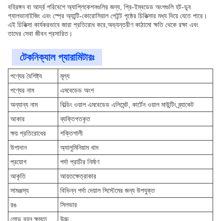
বহিরঙ্গন বা আর্দ্র পরিবেশে অ্যাপ্লিকেশনগুলির জন্য, প্রি-ইম্বডেড অংশগুলি হট-ডুব
গ্যালভানাইজিং এবং স্প্রে অ্যান্টি-কোরোসিয়াল পেইন্ট পৃষ্ঠের চিকিত্সার মধ্য দিয়ে যেতে পারে।
এই চিকিত্সা কার্যকরভাবে জারা প্রতিরোধ করে,অভ্যন্তরীণ কাঠামো ক্ষতি থেকে রক্ষা এবং
তাদের সেবা জীবন প্রসারিত।
টেকনিক্যাল প্যারামিটারঃ
পণ্যের বৈশিষ্ট্য
মূল্য
পণ্যের নাম
এমবেডেড অংশ
অন্যান্য নাম
বিল্ডিং ওয়াল এমবেডেড এলিমেন্ট, কার্টেন ওয়াল মাউন্টিং ব্র্যাকেট
আকার
ব্যক্তিগতকৃত
ক্ষয় প্রতিরোধের
শক্তিশালী
উপাদান
অ্যালুমিনিয়াম খাদ
প্রয়োগ
পর্দা প্রাচীর নির্মাণ
আকৃতি
আয়তক্ষেত্রাকার
সামঞ্জস্য
বিভিন্ন পর্দা দেয়াল সিস্টেমের জন্য উপযুক্ত
রঙ
সিলভার
লোড বহন ক্ষমতা
উচ্চ