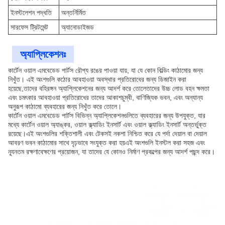
ইনস্টলেশন পদ্ধতি
অন্তর্নির্মিত
সারফেস ট্রিটমেন্ট
অ্যানোডাইজড
অ্যাপ্লিকেশনঃ
কার্টেন ওয়াল এমবেডেড পার্টস রৌপ্য রঙের পাওয়া যায়, যা যে কোন বিল্ডিং কাঠামোর জন্য
নিখুঁত। এই অংশগুলি কঠোর আবহাওয়া অবস্থার প্রতিরোধের জন্য ডিজাইন করা
হয়েছে,তাদের বহিরঙ্গন অ্যাপ্লিকেশনের জন্য আদর্শ করে তোলেতাদের উচ্চ লোড বহন ক্ষমতা
এবং চমৎকার আবহাওয়া প্রতিরোধের তাদের আকাশচুম্বী, বাণিজ্যিক ভবন, এবং অন্যান্য
অনুরূপ কাঠামো ব্যবহারের জন্য নিখুঁত করে তোলে।
কার্টেন ওয়াল এমবেডেড পার্টস বিভিন্ন অ্যাপ্লিকেশনগুলিতে ব্যবহারের জন্য উপযুক্ত, যার
মধ্যে কার্টেন ওয়াল অ্যাঙ্কর, ওয়াল ক্ল্যাডিং ইনসার্ট এবং ওয়াল ক্ল্যাডিং ইনসার্ট অন্তর্ভুক্ত
রয়েছে।এই অংশগুলির শক্তিশালী এবং টেকসই নকশা নিশ্চিত করে যে পর্দা দেয়াল বা দেয়াল
আবরণ ভবন কাঠামোর সাথে দৃঢ়ভাবে সংযুক্ত করা হয়এই অংশগুলি ইনস্টল করা সহজ এবং
ন্যূনতম রক্ষণাবেক্ষণের প্রয়োজন, যা তাদের যে কোনও নির্মাণ প্রকল্পের জন্য আদর্শ পছন্দ করে।