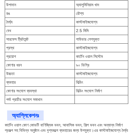
উপাদান
অ্যালুমিনিয়াম খাদ
রঙ
রৌপ্য
দৈর্ঘ্য
কাস্টমাইজযোগ্য
বেধ
2.5 মিমি
সারফেস ট্রিটমেন্ট
পাউডার লেপযুক্ত
প্রস্থ
কাস্টমাইজযোগ্য
প্রয়োগ
কার্টেন ওয়াল সিস্টেম
কোণার ধরন
৯০ ডিগ্রি
উচ্চতা
কাস্টমাইজযোগ্য
ব্যবহার
বিল্ডিং
কোণার সংযোগ ব্যবস্থা
বিল্ডিং সংযোগ নির্মাণ
পর্দা প্রাচীর সংযোগ সমাধান
অ্যাপ্লিকেশনঃ
কার্টেন ওয়াল কোণ কোডটি বাণিজ্যিক ভবন, আবাসিক ভবন, শিল্প ভবন এবং অন্যান্য নির্মাণ
প্রকল্প সহ বিভিন্ন অনুষ্ঠান এবং দৃশ্যকল্পে ব্যবহারের জন্য উপযুক্ত।এর কাস্টমাইজযোগ্য দৈর্ঘ্য