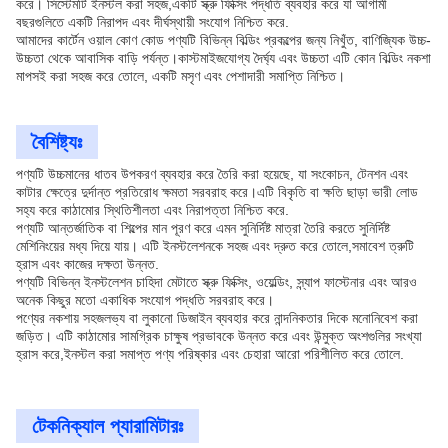
করে। সিস্টেমটি ইনস্টল করা সহজ,একটি স্ক্রু ফিক্সিং পদ্ধতি ব্যবহার করে যা আগামী
বছরগুলিতে একটি নিরাপদ এবং দীর্ঘস্থায়ী সংযোগ নিশ্চিত করে.
আমাদের কার্টেন ওয়াল কোণ কোড পণ্যটি বিভিন্ন বিল্ডিং প্রকল্পের জন্য নিখুঁত, বাণিজ্যিক উচ্চ-
উচ্চতা থেকে আবাসিক বাড়ি পর্যন্ত।কাস্টমাইজযোগ্য দৈর্ঘ্য এবং উচ্চতা এটি কোন বিল্ডিং নকশা
মাপসই করা সহজ করে তোলে, একটি মসৃণ এবং পেশাদারী সমাপ্তি নিশ্চিত।
বৈশিষ্ট্যঃ
পণ্যটি উচ্চমানের ধাতব উপকরণ ব্যবহার করে তৈরি করা হয়েছে, যা সংকোচন, টেনশন এবং
কাটার ক্ষেত্রে দুর্দান্ত প্রতিরোধ ক্ষমতা সরবরাহ করে।এটি বিকৃতি বা ক্ষতি ছাড়া ভারী লোড
সহ্য করে কাঠামোর স্থিতিশীলতা এবং নিরাপত্তা নিশ্চিত করে.
পণ্যটি আন্তর্জাতিক বা শিল্পের মান পূরণ করে এমন সুনির্দিষ্ট মাত্রা তৈরি করতে সুনির্দিষ্ট
মেশিনিংয়ের মধ্য দিয়ে যায়। এটি ইনস্টলেশনকে সহজ এবং দ্রুত করে তোলে,সমাবেশ ত্রুটি
হ্রাস এবং কাজের দক্ষতা উন্নত.
পণ্যটি বিভিন্ন ইনস্টলেশন চাহিদা মেটাতে স্ক্রু ফিক্সিং, ওয়েল্ডিং, স্ন্যাপ ফাস্টেনার এবং আরও
অনেক কিছুর মতো একাধিক সংযোগ পদ্ধতি সরবরাহ করে।
পণ্যের নকশায় সহজলভ্য বা লুকানো ডিজাইন ব্যবহার করে নান্দনিকতার দিকে মনোনিবেশ করা
জড়িত। এটি কাঠামোর সামগ্রিক চাক্ষুষ প্রভাবকে উন্নত করে এবং উন্মুক্ত অংশগুলির সংখ্যা
হ্রাস করে,ইনস্টল করা সমাপ্ত পণ্য পরিষ্কার এবং চেহারা আরো পরিশীলিত করে তোলে.
টেকনিক্যাল প্যারামিটারঃ